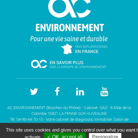
AC ENVIRONNEMENT (Bouches-du-Rhône) - Cabinet -SAS - 8 Allée de la
Colombe 13821 LA PENNE SUR HUVEAUNE
Tél. 04-90-44-70-15 - Votre cabinet de
diagnostic immobilier Salon de
Provence (BOUCHES DU RHONE)
This site uses cookies and gives you control over what you want 
Copyright © 2026 |
Mentions légales |
Plan du site
|
activate
✓ OK, accept all
Personalize
GESTION DES COOKIES